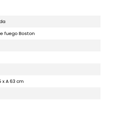
nda
e fuego Boston
5 x A 63 cm