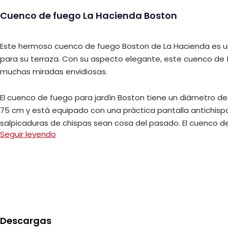
Cuenco de fuego La Hacienda Boston
Este hermoso cuenco de fuego Boston de La Hacienda es u
para su terraza. Con su aspecto elegante, este cuenco de
muchas miradas envidiosas.
El cuenco de fuego para jardín Boston tiene un diámetro 
75 cm y está equipado con una práctica pantalla antichisp
salpicaduras de chispas sean cosa del pasado. El cuenco d
Seguir leyendo
tiene cuatro patas estables. Esto hace que su uso sea segu
Con la hoguera de jardín Boston, podrá crear un ambiente 
temperatura agradable en un abrir y cerrar de ojos, lo que le
una agradable velada veraniega hasta altas horas de la m
Descargas
El cuenco de fuego Boston de La Hacienda en po