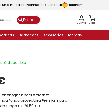
Español
íe un e-mail a info@chimeneas-tienda.es
Buscar
Cuenta
Cesta
éctricas
Barbacoas
Accesorios
Marcas
está disponible
 €
de encargar directamente:
enda Funda protectora Premium para
 de fuego
(
+ 29,50 €
)