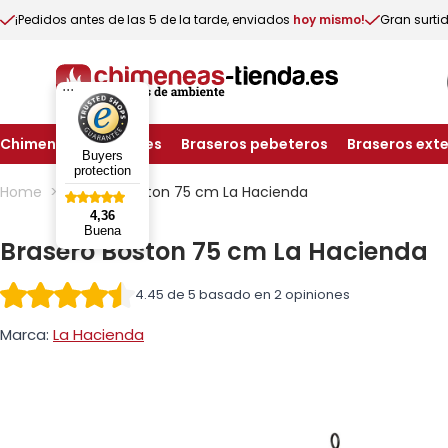
¡Pedidos antes de las 5 de la tarde, enviados
hoy mismo!
Gran surti
...
Chimeneas exteriores
Braseros pebeteros
Braseros exte
Buyers
Skip to Content
protection
Home
>
Brasero Boston 75 cm La Hacienda
4,36
Buena
Brasero Boston 75 cm La Hacienda
4.45 de 5 basado en 2 opiniones
Marca:
La Hacienda