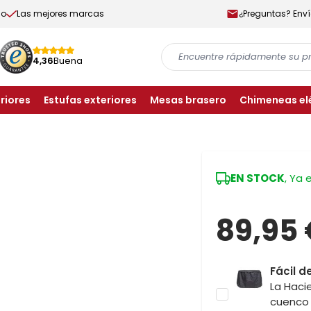
do
Las mejores marcas
¿Preguntas? Env
4,36
Buena
riores
Estufas exteriores
Mesas brasero
Chimeneas el
EN STOCK
, Ya 
89,95
Fácil 
La Haci
cuenco