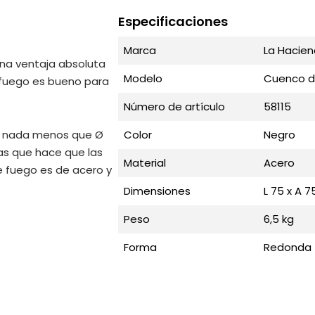
Especificaciones
Marca
La Hacie
na ventaja absoluta
Modelo
Cuenco d
 fuego es bueno para
Número de artículo
58115
de nada menos que Ø
Color
Negro
as que hace que las
Material
Acero
e fuego es de acero y
ro.
Dimensiones
L 75 x A 7
Peso
6,5 kg
acogedor y una
 permitirá disfrutar de
Forma
Redonda
adrugada.
cas palabras: