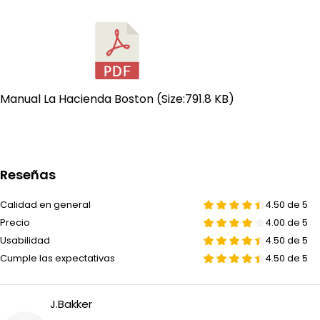
- Hoguera tradicional
- Diseño atemporal
- Excelente relación calidad/precio
- Base estable
Manual La Hacienda Boston
(Size:791.8 KB)
- Uso seguro gracias al protector antichispas incluido
- Fácil de limpiar
- Regalo de cumpleaños original
Reseñas
Calidad en general
4.50 de 5
Precio
4.00 de 5
Usabilidad
4.50 de 5
Cumple las expectativas
4.50 de 5
J.Bakker