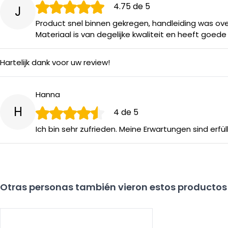
4.75
de 5
J
Product snel binnen gekregen, handleiding was overzi
Materiaal is van degelijke kwaliteit en heeft goede 
Hartelijk dank voor uw review!
Hanna
H
4
de 5
Ich bin sehr zufrieden. Meine Erwartungen sind erfül
Otras personas también vieron estos productos