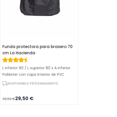
Funda protectora para brasero 70
cm La Hacienda
L inferior 90 / L superior 80 x A inferior
90 / A superior 80 x A 70 cm
Poliéster con capa interior de PVC
DISPONIBLE PRÓXIMAMENTE
29,50 €
39,50 €